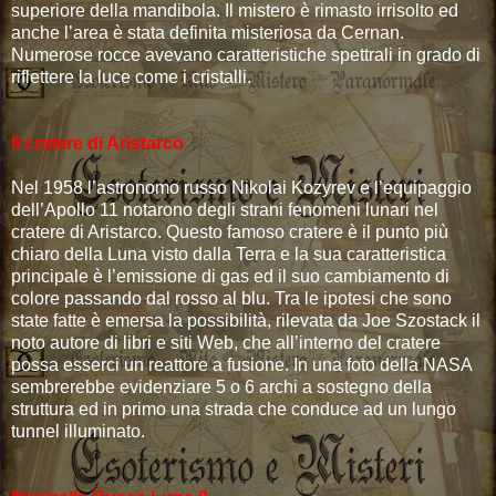
superiore della mandibola. Il mistero è rimasto irrisolto ed
anche l’area è stata definita misteriosa da Cernan.
Numerose rocce avevano caratteristiche spettrali in grado di
riflettere la luce come i cristalli.
Il cratere di Aristarco
Nel 1958 l’astronomo russo Nikolai Kozyrev e l’equipaggio
dell’Apollo 11 notarono degli strani fenomeni lunari nel
cratere di Aristarco. Questo famoso cratere è il punto più
chiaro della Luna visto dalla Terra e la sua caratteristica
principale è l’emissione di gas ed il suo cambiamento di
colore passando dal rosso al blu. Tra le ipotesi che sono
state fatte è emersa la possibilità, rilevata da Joe Szostack il
noto autore di libri e siti Web, che all’interno del cratere
possa esserci un reattore a fusione. In una foto della NASA
sembrerebbe evidenziare 5 o 6 archi a sostegno della
struttura ed in primo una strada che conduce ad un lungo
tunnel illuminato.