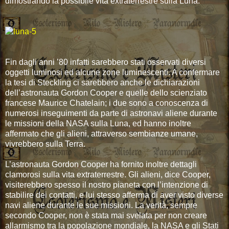
dimostrando la possibile vita extraterrestre sulla Luna.
Fin dagli anni ’80 infatti sarebbero stati osservati diversi
oggetti luminosi ed alcune zone luminescenti. A confermare
la tesi di Steckling ci sarebbero anche le dichiarazioni
dell’astronauta Gordon Cooper e quelle dello scienziato
francese Maurice Chatelain; i due sono a conoscenza di
numerosi inseguimenti da parte di astronavi aliene durante
le missioni della NASA sulla Luna, ed hanno inoltre
affermato che gli alieni, attraverso sembianze umane,
vivrebbero sulla Terra.
L’astronauta Gordon Cooper ha fornito inoltre dettagli
clamorosi sulla vita extraterrestre. Gli alieni, dice Cooper,
visiterebbero spesso il nostro pianeta con l’intenzione di
stabilire dei contatti, e lui stesso afferma di aver visto diverse
navi aliene durante le sue missioni. La verità, sempre
secondo Cooper, non è stata mai svelata per non creare
allarmismo tra la popolazione mondiale, la NASA e gli Stati