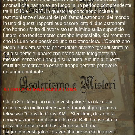
anomali che hanno avuto luogo in un periodo comprendente
tra il 1540 e il 1967. In questo rapporto sono incluse le
testimonianze di alcuni dei più famosi astronomi del mondo.
In uno di questi rapporti può essere letto di due astronomi
che hanno riferito di aver visto un fulmine sulla superficie
lunare, che teoricamente sarebbe impossibile, dal momento
che la Luna non possiede una sua atmosfera. L’Operazione
Moon Blink era servita per studiare diverse “grandi strutture
sulla superficie lunare” che erano state fotografate da
missioni senza equipaggio sulla luna. Alcune di queste
strutture sembravano essere troppo perfette per avere
un’origine naturale.
ATTIVITA’ ALIENA SULLA LUNA
Glenn Steckling, un noto investigatore, ha rilasciato
un’intervista molto interessante durante il programma
televisivo “Coast to Coast AM”. Steckling, durante la
conversazione con il conduttore Art Bell, ha rivelato la
possibile presenza di basi aliene sulla Luna.
L’agente investigativo, grazie alla presenza di prove