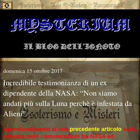
domenica 15 ottobre 2017
Incredibile testimonianza di un ex
dipendente della NASA: “Non siamo
andati più sulla Luna perchè è infestata da
Alieni”
Approfondimento al mio
precedente articolo
sulla
censura delle comunicazioni tra NASA ed