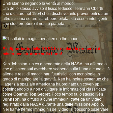
Uniti stanno negando la verità al mondo.
Era dello stesso avviso il fisico tedesco Hermann Oberth
che dichiarò nel 1954 che i dischi volanti, provenienti da un
altro sistema solare, sarebbero pilotati da esseri intelligenti
che studierebbero il nostro pianeta.
Ex dipendente della NASA ha rivelato la presenza di
misteriose strutture sulla Luna!
Ken Johnston, un ex dipendente della NASA, ha affermato
che gli astronauti avrebbero scoperto sulla Luna alcune città
aliene e resti di macchinari futuristici, con tecnologie in
grado di manipolare la gravità. Ken ha inoltre sostenuto che
l’agenzia spaziale americana ha ordinato un cover- up
costringendolo a non divulgare le informazioni classificate
come
Cosmic Top Secret
. Poco tempo fa lo stesso
Ken
Johnson
, ha diffuso alcune immagini tratte da un video
registrato dalla NASA durante una delle missione Apollo.
Nei frame (fermo immagini) del video, si possono osservare