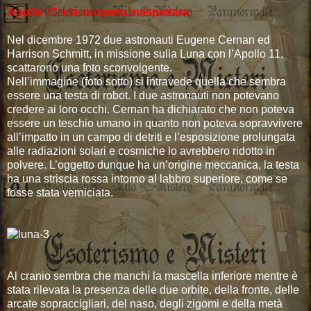
Apollo 17 e la scoperta inaspettata
Nel dicembre 1972 due astronauti Eugene Cernan ed
Harrison Schmitt, in missione sulla Luna con l’Apollo 11,
scattarono una foto sconvolgente.
Nell’immagine (foto sotto) si intravede quella che sembra
essere una testa di robot. I due astronauti non potevano
credere ai loro occhi. Cernan ha dichiarato che non poteva
essere un teschio umano in quanto non poteva sopravvivere
all’impatto in un campo di detriti e l’esposizione prolungata
alle radiazioni solari e cosmiche lo avrebbero ridotto in
polvere. L’oggetto dunque ha un’origine meccanica, la testa
ha una striscia rossa intorno al labbro superiore, come se
fosse stata verniciata.
Al cranio sembra che manchi la mascella inferiore mentre è
stata rilevata la presenza delle due orbite, della fronte, delle
arcate sopraccigliari, del naso, degli zigomi e della metà