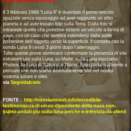
Navicella Russa Luna 9
Il 3 febbraio 1966 “Luna 9” è diventato il primo veicolo
spaziale senza equipaggio ad aver raggiunto un altro
pianeta e ad aver inviato foto sulla Terra. Dalla foto si
intravede quello che potrebbe essere un veicolo a forma di
nave, con un cavo che sembra estendersi dalla parte
posteriore dell’oggetto verso la superficie. Il contatto con la
sonda Luna 9 cessò 3 giorni dopo l’atterraggio.
Tutte queste prove sembrano confermare la presenza di vita
extraterrestre sulla Luna, su Marte, sulla Luna marziana
Phobos, la Luna di Saturno e Titano. Tutto porta realmente a
pensare che non siamo assolutamente soli nel nostro
sistema solare e oltre.
via
Segnidalcielo
FONTE :
http://nonsiamosoli.info/incredibile-
testimonianza-di-un-ex-dipendente-della-nasa-non-
siamo-andati-piu-sulla-luna-perche-e-infestata-da-alieni/