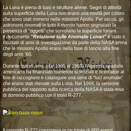
La Luna è piena di basi e strutture aliene. Segni di attività
sulla superficie della Luna non erano una novità per coloro
che sono stati immersi nelle missioni Apollo. Per secoli, gli
astronomi rinomati in tutto il mondo hanno segnalato la
presenza di “oggetti” che sorvolano la superficie lunare.
Il documento
“Relazione sulle Anomalie Lunari”
è stato il
risultato di anni di investigazione da parte della NASA prima
che le missioni Apollo erano nella fase di lancio alla fine
degli anni ’60.
Durante questi anni, (dal 1960 al 1963) l’Agenzia spaziale
americana ha finanziato numerosi scienziati e ricercatori al
fine di raccogliere e catalogare una serie di “luci anomale”
che erano stati rilevate sulla Luna. Nel 1968, la versione
pubblica del rapporto sulla ricerca della NASA è stata resa
di dominio pubblico con il titolo R-277.
Il rapporto R-277 consisteva in un totale di 600 eventi