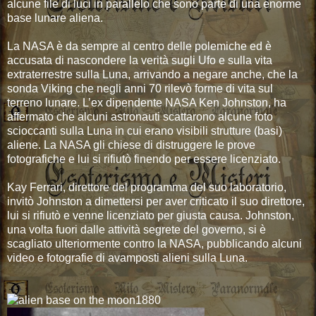
alcune file di luci in parallelo che sono parte di una enorme
base lunare aliena.
La NASA è da sempre al centro delle polemiche ed è
accusata di nascondere la verità sugli Ufo e sulla vita
extraterrestre sulla Luna, arrivando a negare anche, che la
sonda Viking che negli anni 70 rilevò forme di vita sul
terreno lunare. L’ex dipendente NASA Ken Johnston, ha
affermato che alcuni astronauti scattarono alcune foto
scioccanti sulla Luna in cui erano visibili strutture (basi)
aliene. La NASA gli chiese di distruggere le prove
fotografiche e lui si rifiutò finendo per essere licenziato.
Kay Ferrari, direttore del programma del suo laboratorio,
invitò Johnston a dimettersi per aver criticato il suo direttore,
lui si rifiutò e venne licenziato per giusta causa. Johnston,
una volta fuori dalle attività segrete del governo, si è
scagliato ulteriormente contro la NASA, pubblicando alcuni
video e fotografie di avamposti alieni sulla Luna.