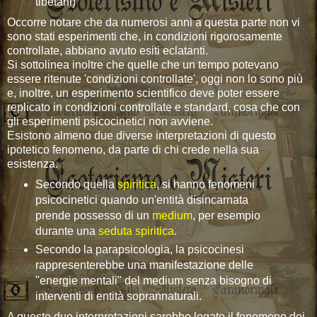
tibetani)
Occorre notare che da numerosi anni a questa parte non vi
sono stati esperimenti che, in condizioni rigorosamente
controllate, abbiano avuto esiti eclatanti.
Si sottolinea inoltre che quelle che un tempo potevano
essere ritenute 'condizioni controllate', oggi non lo sono più
e, inoltre, un esperimento scientifico deve poter essere
replicato in condizioni controllate e standard, cosa che con
gli esperimenti psicocinetici non avviene.
Esistono almeno due diverse interpretazioni di questo
ipotetico fenomeno, da parte di chi crede nella sua
esistenza.
Secondo quella
spiritica
, si hanno fenomeni
psicocinetici quando un'entità disincarnata
prende possesso di un
medium
, per esempio
durante una
seduta spiritica
.
Secondo la parapsicologia, la psicocinesi
rappresenterebbe una manifestazione delle
"energie mentali" del medium senza bisogno di
interventi di entità soprannaturali.
A queste due interpretazioni sarebbe legato il fenomeno dei