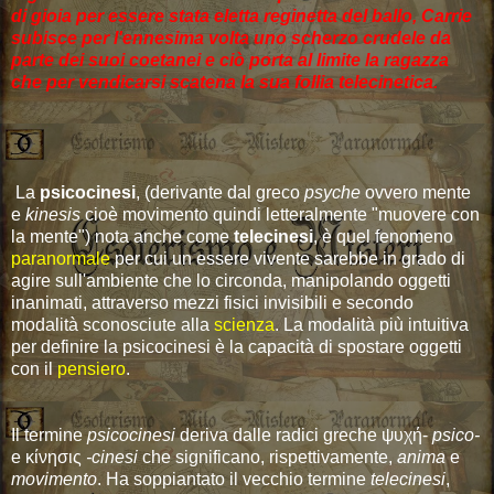
di gioia per essere stata eletta reginetta del ballo, Carrie
subisce per l'ennesima volta uno scherzo crudele da
parte dei suoi coetanei e ciò porta al limite la ragazza
che per vendicarsi scatena la sua follia telecinetica.
La
psicocinesi
, (derivante dal greco
psyche
ovvero mente
e
kinesis
cioè movimento quindi letteralmente "muovere con
la mente") nota anche come
telecinesi
, è quel fenomeno
paranormale
per cui un essere vivente sarebbe in grado di
agire sull'ambiente che lo circonda, manipolando oggetti
inanimati, attraverso mezzi fisici invisibili e secondo
modalità sconosciute alla
scienza
. La modalità più intuitiva
per definire la psicocinesi è la capacità di spostare oggetti
con il
pensiero
.
Il termine
psicocinesi
deriva dalle radici greche ψυχή-
psico-
e κίνησις
-cinesi
che significano, rispettivamente,
anima
e
movimento
. Ha soppiantato il vecchio termine
telecinesi
,