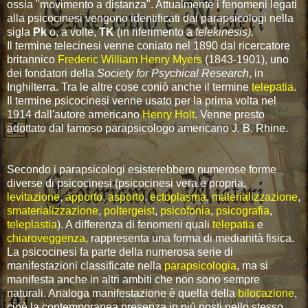
ossia "movimento a distanza". Attualmente i fenomeni legati
alla psicocinesi vengono identificati dai parapsicologi nella
sigla
Pk
o, a volte,
TK
(in riferimento a
telekinesis).
Il termine telecinesi venne coniato nel 1890 dal ricercatore
britannico
Frederic William Henry Myers
(1843-1901), uno
dei fondatori della
Society for Psychical Research
, in
Inghilterra. Tra le altre cose coniò anche il termine
telepatia
.
Il termine psicocinesi venne usato per la prima volta nel
1914 dall'autore americano
Henry Holt
. Venne presto
adottato dal famoso parapsicologo americano J. B. Rhine.
Secondo i parapsicologi esisterebbero numerose forme
diverse di psicocinesi (psicocinesi vera e propria,
levitazione
,
apporto
,
asporto
,
ectoplasma
,
materializzazione
,
smaterializzazione
,
poltergeist
,
psicofonia
,
psicografia
,
teleplastia
). A differenza di fenomeni quali
telepatia
e
chiaroveggenza
, rappresenta una forma di medianità fisica.
La psicocinesi fa parte della numerosa serie di
manifestazioni classificate nella
parapsicologia
, ma si
manifesta anche in altri ambiti che non sono sempre
naturali. Analoga manifestazione è quella della
bilocazione
,
cioè la contemporanea presenza in più posti nello stesso