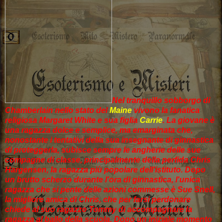
Nel tranquillo sobborgo di
Chamberlain nello stato del
Maine
vivono la fanatica
religiosa Margaret White e sua figlia
Carrie
. La giovane è
una ragazza dolce e semplice, ma emarginata che,
nonostante i tentativi della sua insegnante di ginnastica
di proteggerla, subisce sempre le angherie delle sue
compagne di classe, principalmente della perfida Chris
Hargensen, la ragazza più popolare dell'istituto. Dopo
un brutto scherzo durante l'ora di ginnastica, l'unica
ragazza che si pente delle azioni commesse è Sue Snell,
la migliore amica di Chris, che per farsi perdonare
chiede al suo ragazzo Tommy di accompagnare la
ragazza al ballo della scuola. Dopo un iniziale momento