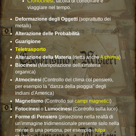
Cronocinesi
, facoltà di controllare e
viaggiare nel tempo.
Deformazione degli Oggetti
(soprattutto dei
metalli)
Alterazione delle Probabilità
Guarigione
Teletrasporto
Alterazione della Materia
(detta anche
Alchimia
)
Biocinesi
(Manipolazione della materia
organica)
Atmocinesi
(Controllo del clima col pensiero,
per esempio la "danza della pioggia" degli
indiani d'America)
Magnetismo
(Controllo sui
campi magnetici
)
Fotocinesi
o
Lumocinesi
(Controllo sulla luce)
Forme di Pensiero
(proiezione nella realtà di
un'immagine tridimensionale presente solo nella
mente di una persona, per esempio i
tulpa